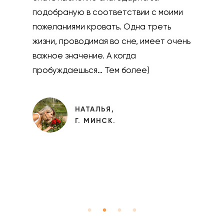
Качество и дизайн нас радует, все
сделано лаконично и со вкусом.
Приятным дополнением стала подушка
в тон креслу. Доставили в
оговоренный промежуток времени,
занесли на этаж, что не могло не
радовать моего мужа)))) Покупкой
очень довольны и сервисом шоурума
тоже!!!))) Рекомендую!
ЕЛЕНА НИКОЛАЕВНА,
Г. МИНСК