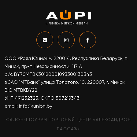
ФАБРИКА МЯГКОЙ МЕБЕЛИ
ООО «Роял Юнион». 220014, Республика Беларусь, г.
Минск, пр-т Независимости, 117 А
р/с BY70MTBK30120001093300130343
в ЗАО "МТБанк" улица Толстого, 10, 220007, г. Минск
BIC MTBKBY22
УНП 491252323, ОКПО 507219343
email:
info@runion.by
САЛОН-ШОУРУМ ТОРГОВЫЙ ЦЕНТР «АЛЕКСАНДРОВ
ПАССАЖ»